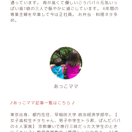
通っています。 背が高くて優しいごうパパ☆元気いっ
ぱい高1娘の三人で賑やかに過ごしています。 6年間の
専業主婦を卒業して今は正社員。 お弁当・料理ネタ多
め。
あっこママ
♪あっこママ記事一覧はこちら ♪
東京出身、都内在住、早稲田大学 政治経済学部卒。【
女子高校生チタちゃん、男子中学生トラ君、ぱんだパパ
の４人家族】 宗教嫌いで旅行三昧だった大学生のとき