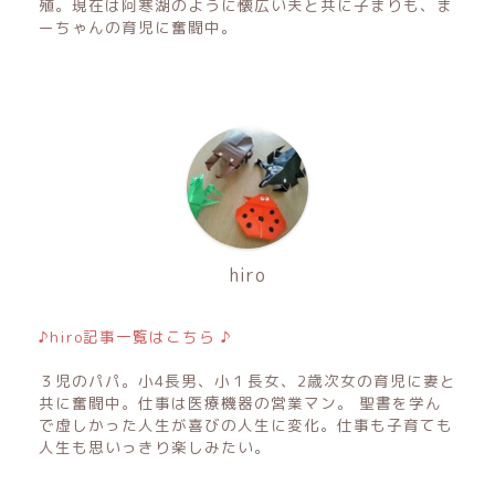
殖。現在は阿寒湖のように懐広い夫と共に子まりも、ま
ーちゃんの育児に奮闘中。
hiro
♪hiro記事一覧はこちら ♪
３児のパパ。小4長男、小１長女、2歳次女の育児に妻と
共に奮闘中。仕事は医療機器の営業マン。 聖書を学ん
で虚しかった人生が喜びの人生に変化。仕事も子育ても
人生も思いっきり楽しみたい。