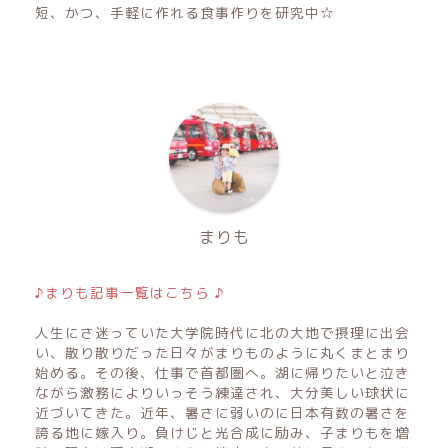
短、かつ、手軽に作れる食事作りを研究中☆
まりも
♪まりも記事一覧はこちら ♪
人生にさ迷っていた大学院時代に北の大地で摂理に出会
い、散り散りだった日々がまりものように丸くまとまり
始める。その後、仕事で首都圏へ。湖に帰りたいと泣き
ながら激務によりいっそう練達され、大分美しい球状に
近づいてきた。近年、暑さに弱いのに日本有数の暑さを
誇る地に嫁入り。負けじと光合成に励み、子まりもを増