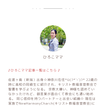
ひろこママ
♪ひろこママ記事一覧はこちら ♪
佐渡ヶ島（新潟）出身☆神奈川在住*ଘ(੭*ˊᵕˋ)੭* 22歳の
時に高校の同級生に紹介され、キリスト教福音宣教会で
聖書を学ぶようになる。 宗教大嫌い、神様も認めてい
なかったけれど、御言葉が面白くて教会にも通い始め
る。 同じ信仰を持つパートナーと出会い結婚☆ 現在は
家族でNewHarmonyCharch(キリスト教福音宣教会)に