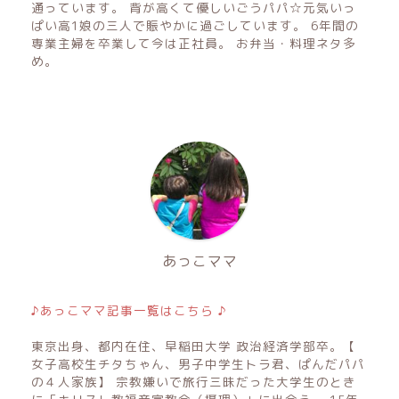
通っています。 背が高くて優しいごうパパ☆元気いっ
ぱい高1娘の三人で賑やかに過ごしています。 6年間の
専業主婦を卒業して今は正社員。 お弁当・料理ネタ多
め。
あっこママ
♪あっこママ記事一覧はこちら ♪
東京出身、都内在住、早稲田大学 政治経済学部卒。【
女子高校生チタちゃん、男子中学生トラ君、ぱんだパパ
の４人家族】 宗教嫌いで旅行三昧だった大学生のとき