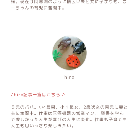
殖。現在は阿寒湖のように懐広い夫と共に子まりも、ま
ーちゃんの育児に奮闘中。
hiro
♪hiro記事一覧はこちら ♪
３児のパパ。小4長男、小１長女、2歳次女の育児に妻と
共に奮闘中。仕事は医療機器の営業マン。 聖書を学ん
で虚しかった人生が喜びの人生に変化。仕事も子育ても
人生も思いっきり楽しみたい。