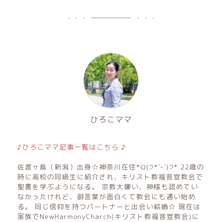
ひろこママ
♪ひろこママ記事一覧はこちら ♪
佐渡ヶ島（新潟）出身☆神奈川在住*ଘ(੭*ˊᵕˋ)੭* 22歳の
時に高校の同級生に紹介され、キリスト教福音宣教会で
聖書を学ぶようになる。 宗教大嫌い、神様も認めてい
なかったけれど、御言葉が面白くて教会にも通い始め
る。 同じ信仰を持つパートナーと出会い結婚☆ 現在は
家族でNewHarmonyCharch(キリスト教福音宣教会)に