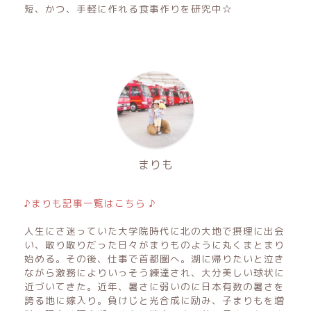
短、かつ、手軽に作れる食事作りを研究中☆
まりも
♪まりも記事一覧はこちら ♪
人生にさ迷っていた大学院時代に北の大地で摂理に出会
い、散り散りだった日々がまりものように丸くまとまり
始める。その後、仕事で首都圏へ。湖に帰りたいと泣き
ながら激務によりいっそう練達され、大分美しい球状に
近づいてきた。近年、暑さに弱いのに日本有数の暑さを
誇る地に嫁入り。負けじと光合成に励み、子まりもを増