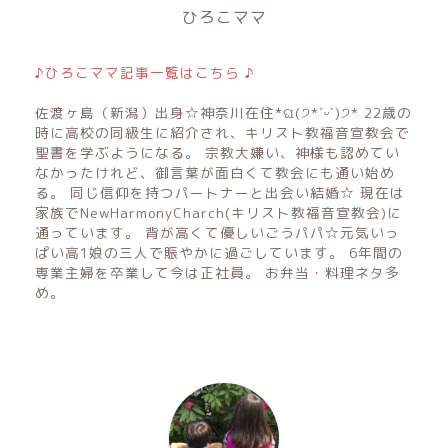
ひろこママ
♪ひろこママ記事一覧はこちら ♪
佐渡ヶ島（新潟）出身☆神奈川在住*ଘ(੭*ˊᵕˋ)੭* 22歳の
時に高校の同級生に紹介され、キリスト教福音宣教会で
聖書を学ぶようになる。 宗教大嫌い、神様も認めてい
なかったけれど、御言葉が面白くて教会にも通い始め
る。 同じ信仰を持つパートナーと出会い結婚☆ 現在は
家族でNewHarmonyCharch(キリスト教福音宣教会)に
通っています。 背が高くて優しいごうパパ☆元気いっ
ぱい高1娘の三人で賑やかに過ごしています。 6年間の
専業主婦を卒業して今は正社員。 お弁当・料理ネタ多
め。