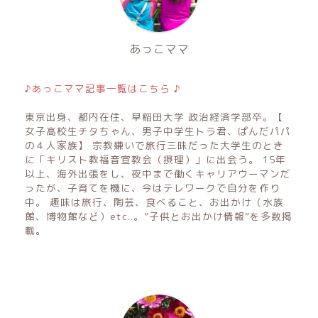
あっこママ
♪あっこママ記事一覧はこちら ♪
東京出身、都内在住、早稲田大学 政治経済学部卒。【
女子高校生チタちゃん、男子中学生トラ君、ぱんだパパ
の４人家族】 宗教嫌いで旅行三昧だった大学生のとき
に「キリスト教福音宣教会（摂理）」に出会う。 15年
以上、海外出張をし、夜中まで働くキャリアウーマンだ
ったが、子育てを機に、今はテレワークで自分を作り
中。 趣味は旅行、陶芸、食べること、お出かけ（水族
館、博物館など）etc..。”子供とお出かけ情報”を多数掲
載。