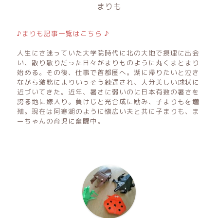
まりも
♪まりも記事一覧はこちら ♪
人生にさ迷っていた大学院時代に北の大地で摂理に出会
い、散り散りだった日々がまりものように丸くまとまり
始める。その後、仕事で首都圏へ。湖に帰りたいと泣き
ながら激務によりいっそう練達され、大分美しい球状に
近づいてきた。近年、暑さに弱いのに日本有数の暑さを
誇る地に嫁入り。負けじと光合成に励み、子まりもを増
殖。現在は阿寒湖のように懐広い夫と共に子まりも、ま
ーちゃんの育児に奮闘中。