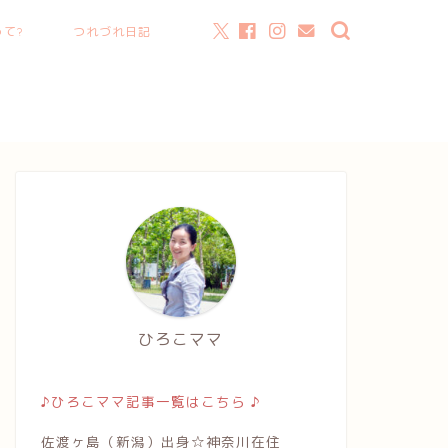
て?
つれづれ日記
ひろこママ
♪ひろこママ記事一覧はこちら ♪
佐渡ヶ島（新潟）出身☆神奈川在住