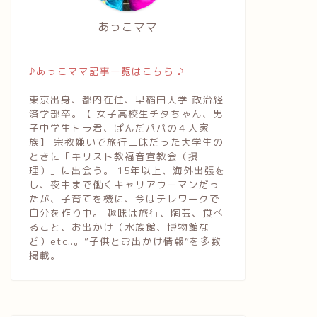
あっこママ
♪あっこママ記事一覧はこちら ♪
東京出身、都内在住、早稲田大学 政治経
済学部卒。【 女子高校生チタちゃん、男
子中学生トラ君、ぱんだパパの４人家
族】 宗教嫌いで旅行三昧だった大学生の
ときに「キリスト教福音宣教会（摂
理）」に出会う。 15年以上、海外出張を
し、夜中まで働くキャリアウーマンだっ
たが、子育てを機に、今はテレワークで
自分を作り中。 趣味は旅行、陶芸、食べ
ること、お出かけ（水族館、博物館な
ど）etc..。”子供とお出かけ情報”を多数
掲載。