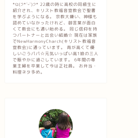
*ଘ(੭*ˊᵕˋ)੭* 22歳の時に高校の同級生に
紹介され、キリスト教福音宣教会で聖書
を学ぶようになる。 宗教大嫌い、神様も
認めていなかったけれど、御言葉が面白
くて教会にも通い始める。 同じ信仰を持
つパートナーと出会い結婚☆ 現在は家族
でNewHarmonyCharch(キリスト教福音
宣教会)に通っています。 背が高くて優
しいごうパパ☆元気いっぱい高1娘の三人
で賑やかに過ごしています。 6年間の専
業主婦を卒業して今は正社員。 お弁当・
料理ネタ多め。