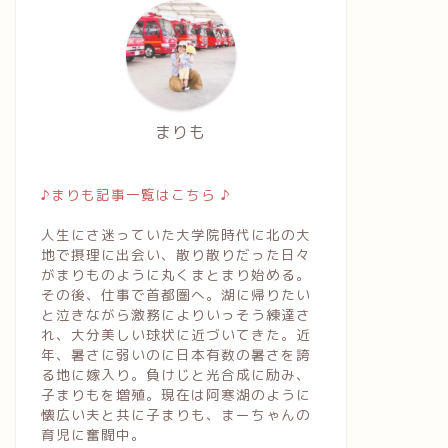
まりも
♪まりも記事一覧はこちら ♪
人生にさ迷っていた大学院時代に北の大
地で摂理に出会い、散り散りだった日々
がまりものように丸くまとまり始める。
その後、仕事で首都圏へ。湖に帰りたい
と泣きながら激務によりいっそう練達さ
れ、大分美しい球状に近づいてきた。近
年、暑さに弱いのに日本有数の暑さを誇
る地に嫁入り。負けじと光合成に励み、
子まりもを増殖。現在は阿寒湖のように
懐広い夫と共に子まりも、まーちゃんの
育児に奮闘中。