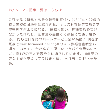
♪ひろこママ記事一覧はこちら ♪
佐渡ヶ島（新潟）出身☆神奈川在住*ଘ(੭*ˊᵕˋ)੭* 22歳の
時に高校の同級生に紹介され、キリスト教福音宣教会で
聖書を学ぶようになる。 宗教大嫌い、神様も認めてい
なかったけれど、御言葉が面白くて教会にも通い始め
る。 同じ信仰を持つパートナーと出会い結婚☆ 現在は
家族でNewHarmonyCharch(キリスト教福音宣教会)に
通っています。 背が高くて優しいごうパパ☆元気いっ
ぱい高1娘の三人で賑やかに過ごしています。 6年間の
専業主婦を卒業して今は正社員。 お弁当・料理ネタ多
め。