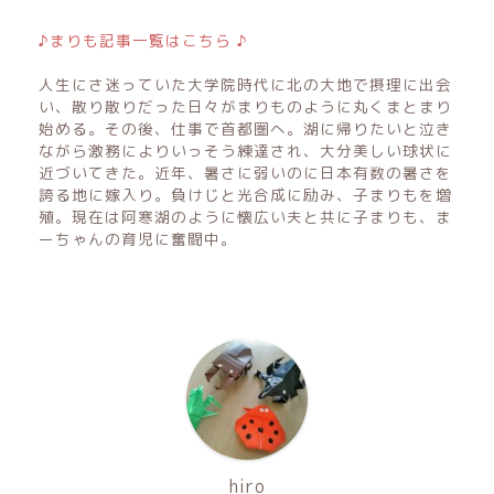
♪まりも記事一覧はこちら ♪
人生にさ迷っていた大学院時代に北の大地で摂理に出会
い、散り散りだった日々がまりものように丸くまとまり
始める。その後、仕事で首都圏へ。湖に帰りたいと泣き
ながら激務によりいっそう練達され、大分美しい球状に
近づいてきた。近年、暑さに弱いのに日本有数の暑さを
誇る地に嫁入り。負けじと光合成に励み、子まりもを増
殖。現在は阿寒湖のように懐広い夫と共に子まりも、ま
ーちゃんの育児に奮闘中。
hiro