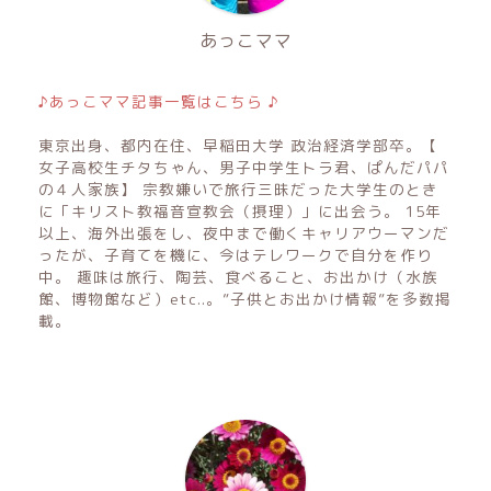
あっこママ
♪あっこママ記事一覧はこちら ♪
東京出身、都内在住、早稲田大学 政治経済学部卒。【
女子高校生チタちゃん、男子中学生トラ君、ぱんだパパ
の４人家族】 宗教嫌いで旅行三昧だった大学生のとき
に「キリスト教福音宣教会（摂理）」に出会う。 15年
以上、海外出張をし、夜中まで働くキャリアウーマンだ
ったが、子育てを機に、今はテレワークで自分を作り
中。 趣味は旅行、陶芸、食べること、お出かけ（水族
館、博物館など）etc..。”子供とお出かけ情報”を多数掲
載。