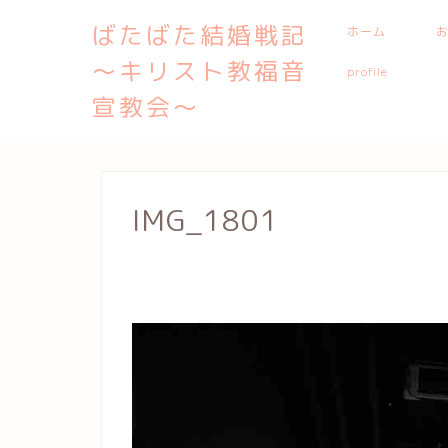
ばたばた結婚戦記
ホーム
〜キリスト教福音
profile
宣教会〜
IMG_1801