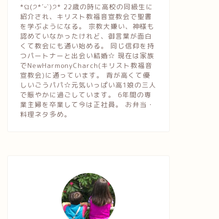
*ଘ(੭*ˊᵕˋ)੭* 22歳の時に高校の同級生に
紹介され、キリスト教福音宣教会で聖書
を学ぶようになる。 宗教大嫌い、神様も
認めていなかったけれど、御言葉が面白
くて教会にも通い始める。 同じ信仰を持
つパートナーと出会い結婚☆ 現在は家族
でNewHarmonyCharch(キリスト教福音
宣教会)に通っています。 背が高くて優
しいごうパパ☆元気いっぱい高1娘の三人
で賑やかに過ごしています。 6年間の専
業主婦を卒業して今は正社員。 お弁当・
料理ネタ多め。