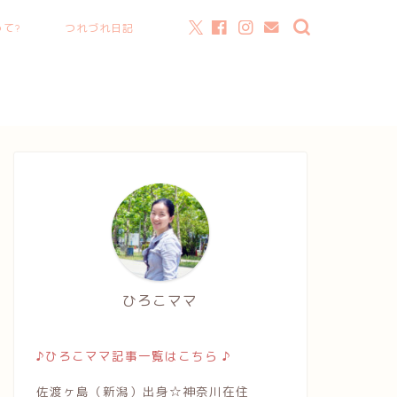
て?
つれづれ日記
ひろこママ
♪ひろこママ記事一覧はこちら ♪
佐渡ヶ島（新潟）出身☆神奈川在住