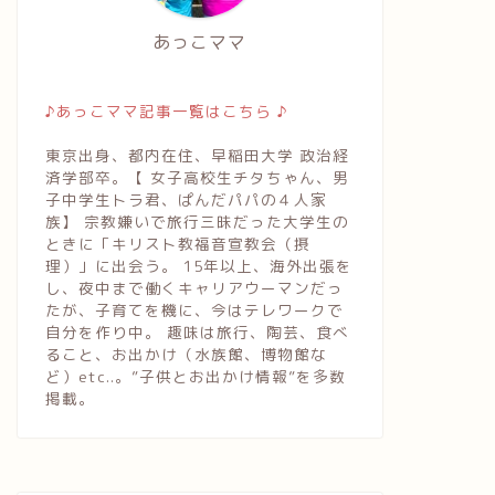
あっこママ
♪あっこママ記事一覧はこちら ♪
東京出身、都内在住、早稲田大学 政治経
済学部卒。【 女子高校生チタちゃん、男
子中学生トラ君、ぱんだパパの４人家
族】 宗教嫌いで旅行三昧だった大学生の
ときに「キリスト教福音宣教会（摂
理）」に出会う。 15年以上、海外出張を
し、夜中まで働くキャリアウーマンだっ
たが、子育てを機に、今はテレワークで
自分を作り中。 趣味は旅行、陶芸、食べ
ること、お出かけ（水族館、博物館な
ど）etc..。”子供とお出かけ情報”を多数
掲載。