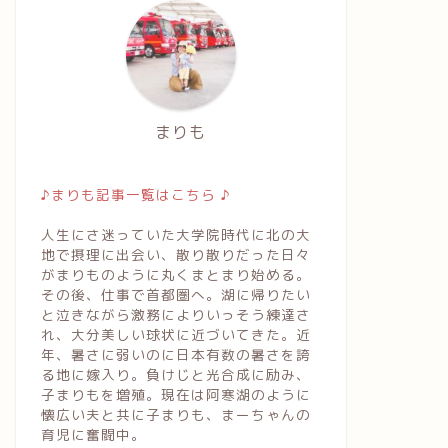
まりも
♪まりも記事一覧はこちら ♪
人生にさ迷っていた大学院時代に北の大
地で摂理に出会い、散り散りだった日々
がまりものように丸くまとまり始める。
その後、仕事で首都圏へ。湖に帰りたい
と泣きながら激務によりいっそう練達さ
れ、大分美しい球状に近づいてきた。近
年、暑さに弱いのに日本有数の暑さを誇
る地に嫁入り。負けじと光合成に励み、
子まりもを増殖。現在は阿寒湖のように
懐広い夫と共に子まりも、まーちゃんの
育児に奮闘中。