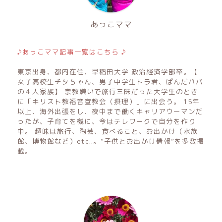
あっこママ
♪あっこママ記事一覧はこちら ♪
東京出身、都内在住、早稲田大学 政治経済学部卒。【
女子高校生チタちゃん、男子中学生トラ君、ぱんだパパ
の４人家族】 宗教嫌いで旅行三昧だった大学生のとき
に「キリスト教福音宣教会（摂理）」に出会う。 15年
以上、海外出張をし、夜中まで働くキャリアウーマンだ
ったが、子育てを機に、今はテレワークで自分を作り
中。 趣味は旅行、陶芸、食べること、お出かけ（水族
館、博物館など）etc..。”子供とお出かけ情報”を多数掲
載。