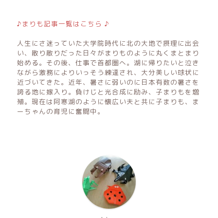
♪まりも記事一覧はこちら ♪
人生にさ迷っていた大学院時代に北の大地で摂理に出会
い、散り散りだった日々がまりものように丸くまとまり
始める。その後、仕事で首都圏へ。湖に帰りたいと泣き
ながら激務によりいっそう練達され、大分美しい球状に
近づいてきた。近年、暑さに弱いのに日本有数の暑さを
誇る地に嫁入り。負けじと光合成に励み、子まりもを増
殖。現在は阿寒湖のように懐広い夫と共に子まりも、ま
ーちゃんの育児に奮闘中。