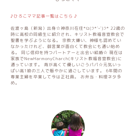
♪ひろこママ記事一覧はこちら ♪
佐渡ヶ島（新潟）出身☆神奈川在住*ଘ(੭*ˊᵕˋ)੭* 22歳の
時に高校の同級生に紹介され、キリスト教福音宣教会で
聖書を学ぶようになる。 宗教大嫌い、神様も認めてい
なかったけれど、御言葉が面白くて教会にも通い始め
る。 同じ信仰を持つパートナーと出会い結婚☆ 現在は
家族でNewHarmonyCharch(キリスト教福音宣教会)に
通っています。 背が高くて優しいごうパパ☆元気いっ
ぱい高1娘の三人で賑やかに過ごしています。 6年間の
専業主婦を卒業して今は正社員。 お弁当・料理ネタ多
め。