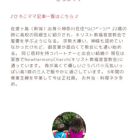
♪ひろこママ記事一覧はこちら ♪
佐渡ヶ島（新潟）出身☆神奈川在住*ଘ(੭*ˊᵕˋ)੭* 22歳の
時に高校の同級生に紹介され、キリスト教福音宣教会で
聖書を学ぶようになる。 宗教大嫌い、神様も認めてい
なかったけれど、御言葉が面白くて教会にも通い始め
る。 同じ信仰を持つパートナーと出会い結婚☆ 現在は
家族でNewHarmonyCharch(キリスト教福音宣教会)に
通っています。 背が高くて優しいごうパパ☆元気いっ
ぱい高1娘の三人で賑やかに過ごしています。 6年間の
専業主婦を卒業して今は正社員。 お弁当・料理ネタ多
め。