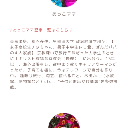
あっこママ
♪あっこママ記事一覧はこちら ♪
東京出身、都内在住、早稲田大学 政治経済学部卒。【
女子高校生チタちゃん、男子中学生トラ君、ぱんだパパ
の４人家族】 宗教嫌いで旅行三昧だった大学生のとき
に「キリスト教福音宣教会（摂理）」に出会う。 15年
以上、海外出張をし、夜中まで働くキャリアウーマンだ
ったが、子育てを機に、今はテレワークで自分を作り
中。 趣味は旅行、陶芸、食べること、お出かけ（水族
館、博物館など）etc..。”子供とお出かけ情報”を多数掲
載。