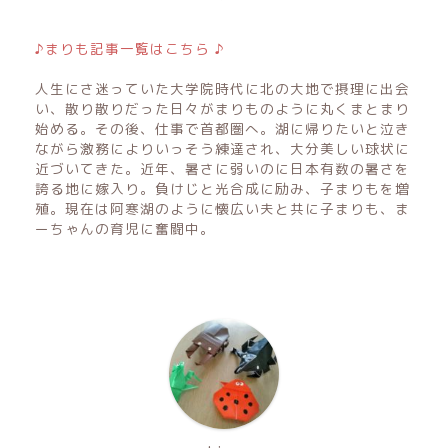
♪まりも記事一覧はこちら ♪
人生にさ迷っていた大学院時代に北の大地で摂理に出会
い、散り散りだった日々がまりものように丸くまとまり
始める。その後、仕事で首都圏へ。湖に帰りたいと泣き
ながら激務によりいっそう練達され、大分美しい球状に
近づいてきた。近年、暑さに弱いのに日本有数の暑さを
誇る地に嫁入り。負けじと光合成に励み、子まりもを増
殖。現在は阿寒湖のように懐広い夫と共に子まりも、ま
ーちゃんの育児に奮闘中。