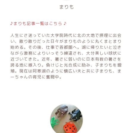
まりも
♪まりも記事一覧はこちら ♪
人生にさ迷っていた大学院時代に北の大地で摂理に出会
い、散り散りだった日々がまりものように丸くまとまり
始める。その後、仕事で首都圏へ。湖に帰りたいと泣き
ながら激務によりいっそう練達され、大分美しい球状に
近づいてきた。近年、暑さに弱いのに日本有数の暑さを
誇る地に嫁入り。負けじと光合成に励み、子まりもを増
殖。現在は阿寒湖のように懐広い夫と共に子まりも、ま
ーちゃんの育児に奮闘中。