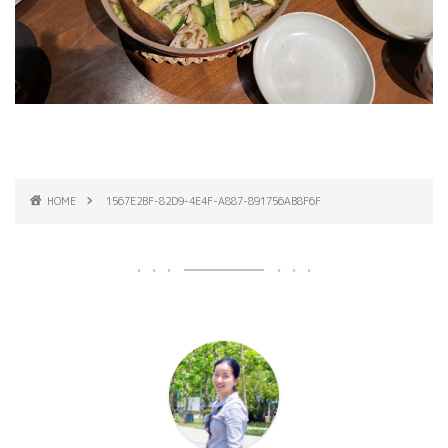
HOME
1567E2BF-82D9-4E4F-A887-891756AB8F6F