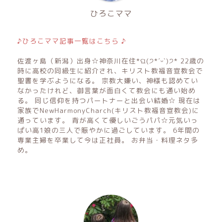
ひろこママ
♪ひろこママ記事一覧はこちら ♪
佐渡ヶ島（新潟）出身☆神奈川在住*ଘ(੭*ˊᵕˋ)੭* 22歳の
時に高校の同級生に紹介され、キリスト教福音宣教会で
聖書を学ぶようになる。 宗教大嫌い、神様も認めてい
なかったけれど、御言葉が面白くて教会にも通い始め
る。 同じ信仰を持つパートナーと出会い結婚☆ 現在は
家族でNewHarmonyCharch(キリスト教福音宣教会)に
通っています。 背が高くて優しいごうパパ☆元気いっ
ぱい高1娘の三人で賑やかに過ごしています。 6年間の
専業主婦を卒業して今は正社員。 お弁当・料理ネタ多
め。