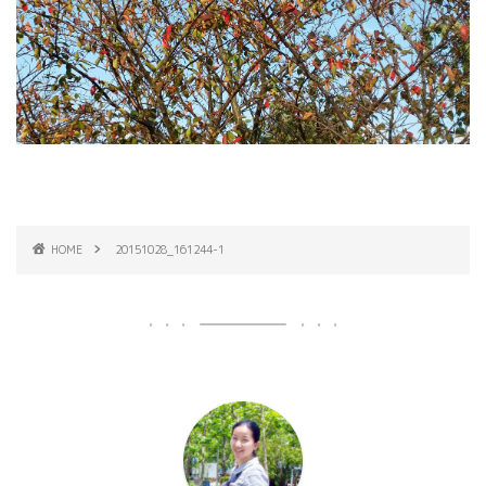
HOME
20151028_161244-1