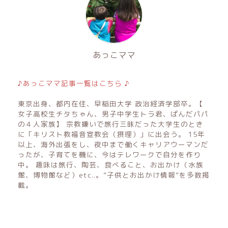
あっこママ
♪あっこママ記事一覧はこちら ♪
東京出身、都内在住、早稲田大学 政治経済学部卒。【
女子高校生チタちゃん、男子中学生トラ君、ぱんだパパ
の４人家族】 宗教嫌いで旅行三昧だった大学生のとき
に「キリスト教福音宣教会（摂理）」に出会う。 15年
以上、海外出張をし、夜中まで働くキャリアウーマンだ
ったが、子育てを機に、今はテレワークで自分を作り
中。 趣味は旅行、陶芸、食べること、お出かけ（水族
館、博物館など）etc..。”子供とお出かけ情報”を多数掲
載。