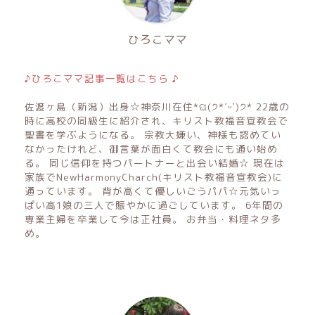
ひろこママ
♪ひろこママ記事一覧はこちら ♪
佐渡ヶ島（新潟）出身☆神奈川在住*ଘ(੭*ˊᵕˋ)੭* 22歳の
時に高校の同級生に紹介され、キリスト教福音宣教会で
聖書を学ぶようになる。 宗教大嫌い、神様も認めてい
なかったけれど、御言葉が面白くて教会にも通い始め
る。 同じ信仰を持つパートナーと出会い結婚☆ 現在は
家族でNewHarmonyCharch(キリスト教福音宣教会)に
通っています。 背が高くて優しいごうパパ☆元気いっ
ぱい高1娘の三人で賑やかに過ごしています。 6年間の
専業主婦を卒業して今は正社員。 お弁当・料理ネタ多
め。