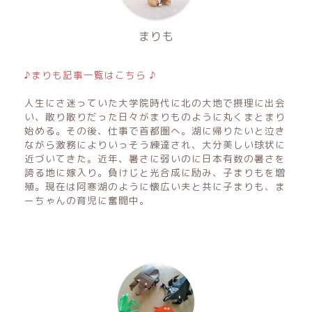
まりも
♪まりも記事一覧はこちら ♪
人生にさ迷っていた大学院時代に北の大地で摂理に出会
い、散り散りだった日々がまりものように丸くまとまり
始める。その後、仕事で首都圏へ。湖に帰りたいと泣き
ながら激務によりいっそう練達され、大分美しい球状に
近づいてきた。近年、暑さに弱いのに日本有数の暑さを
誇る地に嫁入り。負けじと光合成に励み、子まりもを増
殖。現在は阿寒湖のように懐広い夫と共に子まりも、ま
ーちゃんの育児に奮闘中。