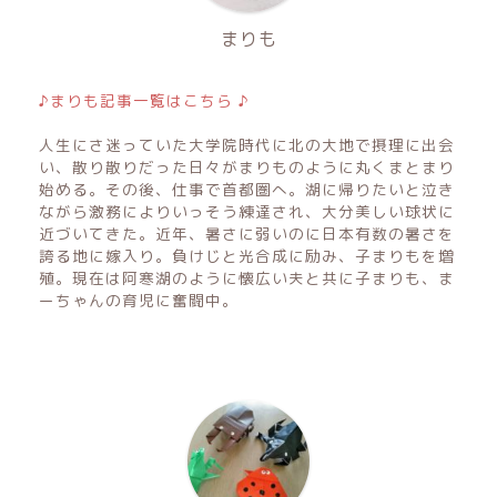
まりも
♪まりも記事一覧はこちら ♪
人生にさ迷っていた大学院時代に北の大地で摂理に出会
い、散り散りだった日々がまりものように丸くまとまり
始める。その後、仕事で首都圏へ。湖に帰りたいと泣き
ながら激務によりいっそう練達され、大分美しい球状に
近づいてきた。近年、暑さに弱いのに日本有数の暑さを
誇る地に嫁入り。負けじと光合成に励み、子まりもを増
殖。現在は阿寒湖のように懐広い夫と共に子まりも、ま
ーちゃんの育児に奮闘中。