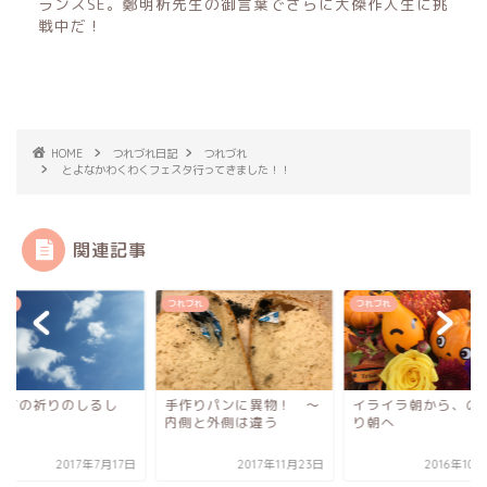
ランスSE。鄭明析先生の御言葉でさらに大傑作人生に挑
戦中だ！
HOME
つれづれ日記
つれづれ
とよなかわくわくフェスタ行ってきました！！
関連記事
づれ
つれづれ
つれづれ
めての祈りのしるし
手作りパンに異物！ 〜
イライラ朝から、の
内側と外側は違う
り朝へ
2017年7月17日
2017年11月23日
2016年10