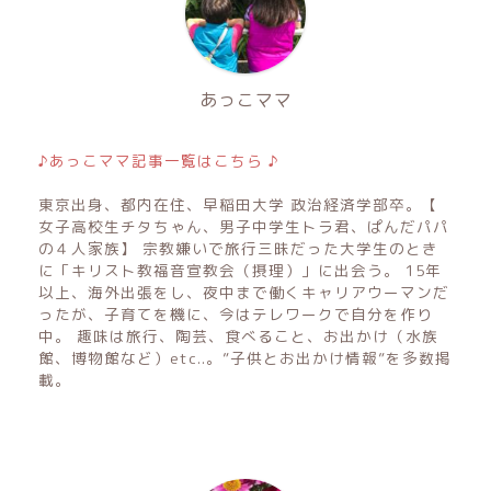
あっこママ
♪あっこママ記事一覧はこちら ♪
東京出身、都内在住、早稲田大学 政治経済学部卒。【
女子高校生チタちゃん、男子中学生トラ君、ぱんだパパ
の４人家族】 宗教嫌いで旅行三昧だった大学生のとき
に「キリスト教福音宣教会（摂理）」に出会う。 15年
以上、海外出張をし、夜中まで働くキャリアウーマンだ
ったが、子育てを機に、今はテレワークで自分を作り
中。 趣味は旅行、陶芸、食べること、お出かけ（水族
館、博物館など）etc..。”子供とお出かけ情報”を多数掲
載。