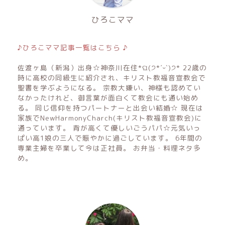
ひろこママ
♪ひろこママ記事一覧はこちら ♪
佐渡ヶ島（新潟）出身☆神奈川在住*ଘ(੭*ˊᵕˋ)੭* 22歳の
時に高校の同級生に紹介され、キリスト教福音宣教会で
聖書を学ぶようになる。 宗教大嫌い、神様も認めてい
なかったけれど、御言葉が面白くて教会にも通い始め
る。 同じ信仰を持つパートナーと出会い結婚☆ 現在は
家族でNewHarmonyCharch(キリスト教福音宣教会)に
通っています。 背が高くて優しいごうパパ☆元気いっ
ぱい高1娘の三人で賑やかに過ごしています。 6年間の
専業主婦を卒業して今は正社員。 お弁当・料理ネタ多
め。