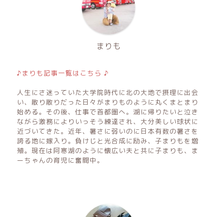
まりも
♪まりも記事一覧はこちら ♪
人生にさ迷っていた大学院時代に北の大地で摂理に出会
い、散り散りだった日々がまりものように丸くまとまり
始める。その後、仕事で首都圏へ。湖に帰りたいと泣き
ながら激務によりいっそう練達され、大分美しい球状に
近づいてきた。近年、暑さに弱いのに日本有数の暑さを
誇る地に嫁入り。負けじと光合成に励み、子まりもを増
殖。現在は阿寒湖のように懐広い夫と共に子まりも、ま
ーちゃんの育児に奮闘中。