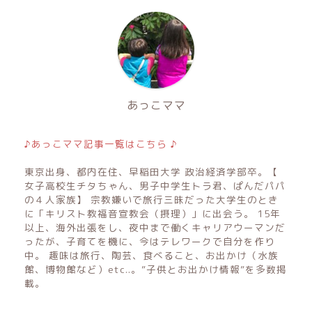
あっこママ
♪あっこママ記事一覧はこちら ♪
東京出身、都内在住、早稲田大学 政治経済学部卒。【
女子高校生チタちゃん、男子中学生トラ君、ぱんだパパ
の４人家族】 宗教嫌いで旅行三昧だった大学生のとき
に「キリスト教福音宣教会（摂理）」に出会う。 15年
以上、海外出張をし、夜中まで働くキャリアウーマンだ
ったが、子育てを機に、今はテレワークで自分を作り
中。 趣味は旅行、陶芸、食べること、お出かけ（水族
館、博物館など）etc..。”子供とお出かけ情報”を多数掲
載。