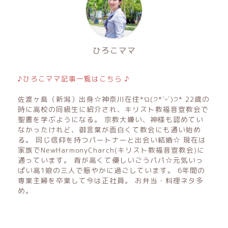
ひろこママ
♪ひろこママ記事一覧はこちら ♪
佐渡ヶ島（新潟）出身☆神奈川在住*ଘ(੭*ˊᵕˋ)੭* 22歳の
時に高校の同級生に紹介され、キリスト教福音宣教会で
聖書を学ぶようになる。 宗教大嫌い、神様も認めてい
なかったけれど、御言葉が面白くて教会にも通い始め
る。 同じ信仰を持つパートナーと出会い結婚☆ 現在は
家族でNewHarmonyCharch(キリスト教福音宣教会)に
通っています。 背が高くて優しいごうパパ☆元気いっ
ぱい高1娘の三人で賑やかに過ごしています。 6年間の
専業主婦を卒業して今は正社員。 お弁当・料理ネタ多
め。