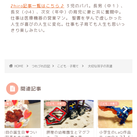
♪hiro記事一覧はこちら ♪
３児のパパ。長男（中１）、
長女（小4）、次女（年中）の育児に妻と共に奮闘中。
仕事は医療機器の営業マン。 聖書を学んで虚しかった
人生が喜びの人生に変化。仕事も子育ても人生も思いっ
きり楽しみたい。
HOME
つれづれ日記
こども・子育て
大切な双子の友達
関連記事
も・子育て
こども・子育て
こども・子育て
１回目の誕生日
つい
摂理の幼稚園生とマグフ
小学生のLaQ作品【