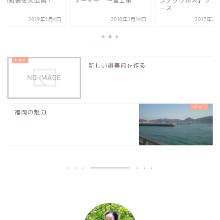
に通知表を大公開！
ォーマー 〜雪上車
ラノサウルス】５７
ース
2019年1月4日
2018年1月14日
2017年2
新しい讃美歌を作る
福岡の魅力