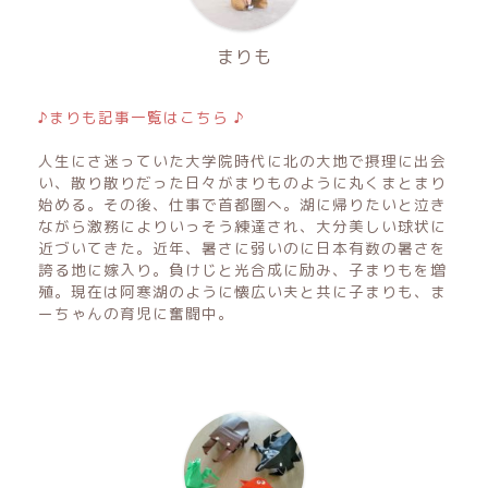
まりも
♪まりも記事一覧はこちら ♪
人生にさ迷っていた大学院時代に北の大地で摂理に出会
い、散り散りだった日々がまりものように丸くまとまり
始める。その後、仕事で首都圏へ。湖に帰りたいと泣き
ながら激務によりいっそう練達され、大分美しい球状に
近づいてきた。近年、暑さに弱いのに日本有数の暑さを
誇る地に嫁入り。負けじと光合成に励み、子まりもを増
殖。現在は阿寒湖のように懐広い夫と共に子まりも、ま
ーちゃんの育児に奮闘中。