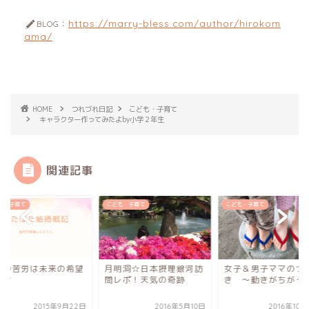
https://marry-bless.com/author/hirokom
BLOG：
ama/
HOME
つれづれ日記
こども・子育て
キャラクター作ってみたよby小学２年生
関連記事
も・子育て
こども・子育て
こども・子育て
明洞☆日本摂理銀河訪
女子＆男子ママのつぶや
現在の苦労は未来の
レポ！天気の奇跡
き 〜動きがちがう
を生む
2016年5月10日
2016年10月22日
2015年9