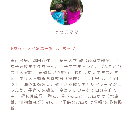
あっこママ
♪あっこママ記事一覧はこちら ♪
東京出身、都内在住、早稲田大学 政治経済学部卒。【
女子高校生チタちゃん、男子中学生トラ君、ぱんだパパ
の４人家族】 宗教嫌いで旅行三昧だった大学生のとき
に「キリスト教福音宣教会（摂理）」に出会う。 15年
以上、海外出張をし、夜中まで働くキャリアウーマンだ
ったが、子育てを機に、今はテレワークで自分を作り
中。 趣味は旅行、陶芸、食べること、お出かけ（水族
館、博物館など）etc..。”子供とお出かけ情報”を多数掲
載。