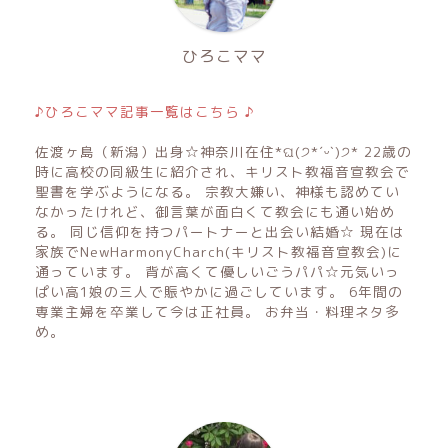
ひろこママ
♪ひろこママ記事一覧はこちら ♪
佐渡ヶ島（新潟）出身☆神奈川在住*ଘ(੭*ˊᵕˋ)੭* 22歳の
時に高校の同級生に紹介され、キリスト教福音宣教会で
聖書を学ぶようになる。 宗教大嫌い、神様も認めてい
なかったけれど、御言葉が面白くて教会にも通い始め
る。 同じ信仰を持つパートナーと出会い結婚☆ 現在は
家族でNewHarmonyCharch(キリスト教福音宣教会)に
通っています。 背が高くて優しいごうパパ☆元気いっ
ぱい高1娘の三人で賑やかに過ごしています。 6年間の
専業主婦を卒業して今は正社員。 お弁当・料理ネタ多
め。