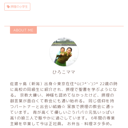
摂理の小学生
ABOUT ME
ひろこママ
佐渡ヶ島（新潟）出身☆東京在住*ଘ(੭*ˊᵕˋ)੭* 22歳の時
に高校の同級生に紹介され、摂理で聖書を学ぶようにな
る。 宗教大嫌い、神様も認めてなかったけど、摂理の
御言葉が面白くて教会にも通い始める。 同じ信仰を持
つパートナーと出会い結婚☆ 家族で摂理の教会に通っ
ています。 背が高くて優しいごうパパ☆元気いっぱい
高1の娘三人で賑やかに過ごしています。 6年間の専業
主婦を卒業して今は正社員。 お弁当・料理ネタ多め。