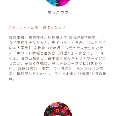
あっこママ
♪あっこママ記事一覧はこちら ♪
東京出身、都内在住、早稲田大学 政治経済学部卒。【
女子高校生チタちゃん、男子中学生トラ君、ぱんだパパ
の４人家族】 宗教嫌いで旅行三昧だった大学生のとき
に「キリスト教福音宣教会（摂理）」に出会う。 15年
以上、海外出張をし、夜中まで働くキャリアウーマンだ
ったが、子育てを機に、今はテレワークで自分を作り
中。 趣味は旅行、陶芸、食べること、お出かけ（水族
館、博物館など）etc..。”子供とお出かけ情報”を多数掲
載。