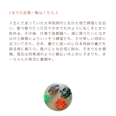
♪まりも記事一覧はこちら ♪
人生にさ迷っていた大学院時代に北の大地で摂理に出会
い、散り散りだった日々がまりものように丸くまとまり
始める。その後、仕事で首都圏へ。湖に帰りたいと泣き
ながら激務によりいっそう練達され、大分美しい球状に
近づいてきた。近年、暑さに弱いのに日本有数の暑さを
誇る地に嫁入り。負けじと光合成に励み、子まりもを増
殖。現在は阿寒湖のように懐広い夫と共に子まりも、ま
ーちゃんの育児に奮闘中。