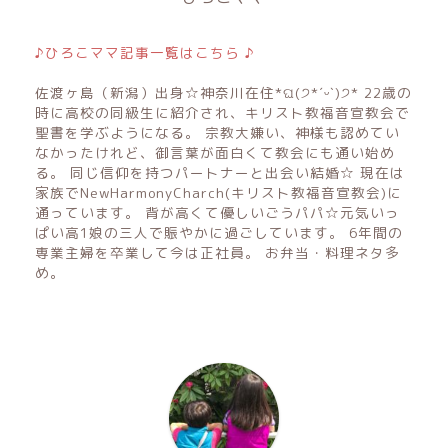
♪ひろこママ記事一覧はこちら ♪
佐渡ヶ島（新潟）出身☆神奈川在住*ଘ(੭*ˊᵕˋ)੭* 22歳の
時に高校の同級生に紹介され、キリスト教福音宣教会で
聖書を学ぶようになる。 宗教大嫌い、神様も認めてい
なかったけれど、御言葉が面白くて教会にも通い始め
る。 同じ信仰を持つパートナーと出会い結婚☆ 現在は
家族でNewHarmonyCharch(キリスト教福音宣教会)に
通っています。 背が高くて優しいごうパパ☆元気いっ
ぱい高1娘の三人で賑やかに過ごしています。 6年間の
専業主婦を卒業して今は正社員。 お弁当・料理ネタ多
め。