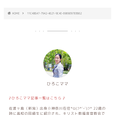
HOME
11C4B847-7942-4821-9C4E-6969097B3662
ひろこママ
♪ひろこママ記事一覧はこちら ♪
佐渡ヶ島（新潟）出身☆神奈川在住*ଘ(੭*ˊᵕˋ)੭* 22歳の
時に高校の同級生に紹介され、キリスト教福音宣教会で