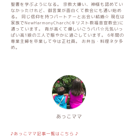
聖書を学ぶようになる。 宗教大嫌い、神様も認めてい
なかったけれど、御言葉が面白くて教会にも通い始め
る。 同じ信仰を持つパートナーと出会い結婚☆ 現在は
家族でNewHarmonyCharch(キリスト教福音宣教会)に
通っています。 背が高くて優しいごうパパ☆元気いっ
ぱい高1娘の三人で賑やかに過ごしています。 6年間の
専業主婦を卒業して今は正社員。 お弁当・料理ネタ多
め。
あっこママ
♪あっこママ記事一覧はこちら ♪