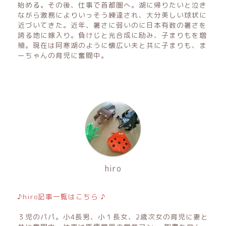
始める。その後、仕事で首都圏へ。湖に帰りたいと泣き
ながら激務によりいっそう練達され、大分美しい球状に
近づいてきた。近年、暑さに弱いのに日本有数の暑さを
誇る地に嫁入り。負けじと光合成に励み、子まりもを増
殖。現在は阿寒湖のように懐広い夫と共に子まりも、ま
ーちゃんの育児に奮闘中。
hiro
♪hiro記事一覧はこちら ♪
３児のパパ。小4長男、小１長女、2歳次女の育児に妻と