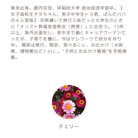
東京出身、都内在住、早稲田大学 政治経済学部卒。【
女子高校生チタちゃん、男子中学生トラ君、ぱんだパパ
の４人家族】 宗教嫌いで旅行三昧だった大学生のとき
に「キリスト教福音宣教会（摂理）」に出会う。 15年
以上、海外出張をし、夜中まで働くキャリアウーマンだ
ったが、子育てを機に、今はテレワークで自分を作り
中。 趣味は旅行、陶芸、食べること、お出かけ（水族
館、博物館など）etc..。”子供とお出かけ情報”を多数掲
載。
チェリー